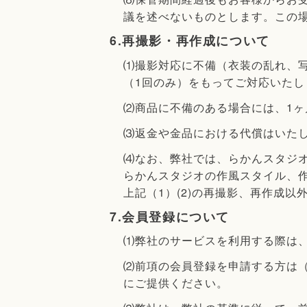
議を述べないものとします。この
6.再撮影・再作成について
⑴撮影対応に不備（衣装の乱れ、
（1回のみ）をもってご対応いたし
⑵商品に不備のある場合には、1ヶ
⑶返金や金品における代償はいた
⑷なお、弊社では、らかんスタジ
らかんスタジオの作風スタイル、
上記（1）(2)の再撮影、再作成
7.会員登録について
⑴弊社のサービスを利用する際は
⑵前項の会員登録を申請する方は
にご提供ください。