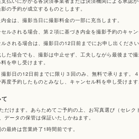
該支払いにかかる各決済事業者または決済機関による承認が
撮影の予約が成立するものとします。
た内金は、撮影当日に撮影料金の一部に充当します。
ンセルされる場合、第２項に基づき内金を撮影予約のキャン
ルされる場合は、撮影日の12日前までにお申し出くださ
化した場合でも、撮影は中止せず、工夫しながら最後まで撮
ル料を申し受けます。
、撮影日の12日前までに限り３回のみ、無料で承ります。
で再度予約したものとみなし、キャンセル料を申し受けます
いて
いただけます。あらためてご予約の上、お写真選び（セレク
合、データの保管は保証いたしかねます。
刻の最終は営業終了1時間前です。