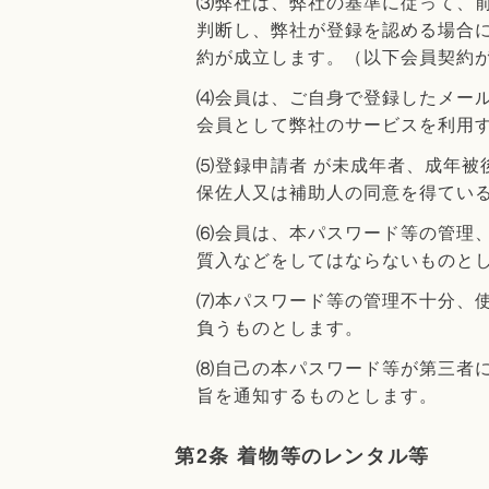
⑶弊社は、弊社の基準に従って、
判断し、弊社が登録を認める場合
約が成立します。（以下会員契約
⑷会員は、ご自身で登録したメー
会員として弊社のサービスを利用
⑸登録申請者 が未成年者、成年
保佐人又は補助人の同意を得てい
⑹会員は、本パスワード等の管理
質入などをしてはならないものと
⑺本パスワード等の管理不十分、
負うものとします。
⑻自己の本パスワード等が第三者
旨を通知するものとします。
第2条 着物等のレンタル等