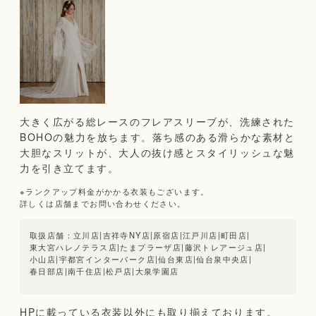
大きく広がる総レースのフレアスリーブが、洗練された
BOHOの魅力を放ちます。落ち感のある滑らかな素材と
大胆なスリットが、大人の抜け感とスタイリッシュな魅
力を引き立てます。
※ランクアップ料金がかかる衣装もございます。
詳しくは店舗までお問い合わせください。
立川店
|
吉祥寺NY店
|
原宿店
|
江戸川店
|
町田店
|
東大宮ハレノテラス店
|
たまプラーザ店
|
藤沢トレアージュ店
|
小山店
|
宇都宮インターパーク店
|
仙台東店
|
仙台泉中央店
|
春日部店
|
南千住店
|
松戸店
|
大泉学園店
HPに載っている衣装以外にも取り揃えております。