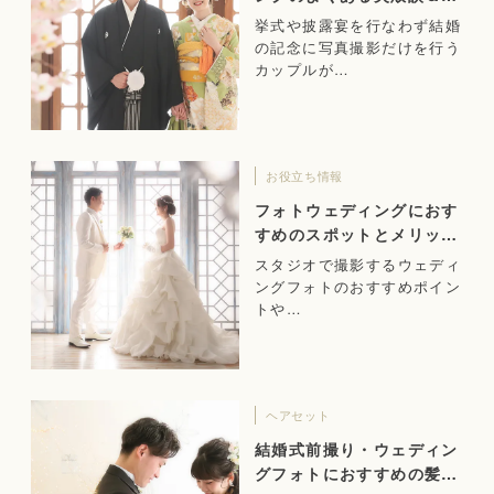
功のヒント
挙式や披露宴を行なわず結婚
の記念に写真撮影だけを行う
カップルが…
お役立ち情報
フォトウェディングにおす
すめのスポットとメリット
をご紹介！
スタジオで撮影するウェディ
ングフォトのおすすめポイン
トや…
ヘアセット
結婚式前撮り・ウェディン
グフォトにおすすめの髪