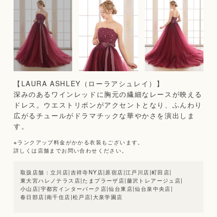
【LAURA ASHLEY（ローラアシュレイ）】
深みのあるワインレッドに胸元の繊細なレースが映える
ドレス。ウエストリボンがアクセントとなり、ふんわり
広がるチュールがドラマチックな華やかさを演出しま
す。
※ランクアップ料金がかかる衣装もございます。
詳しくは店舗までお問い合わせください。
立川店
|
吉祥寺NY店
|
原宿店
|
江戸川店
|
町田店
|
東大宮ハレノテラス店
|
たまプラーザ店
|
藤沢トレアージュ店
|
小山店
|
宇都宮インターパーク店
|
仙台東店
|
仙台泉中央店
|
春日部店
|
南千住店
|
松戸店
|
大泉学園店