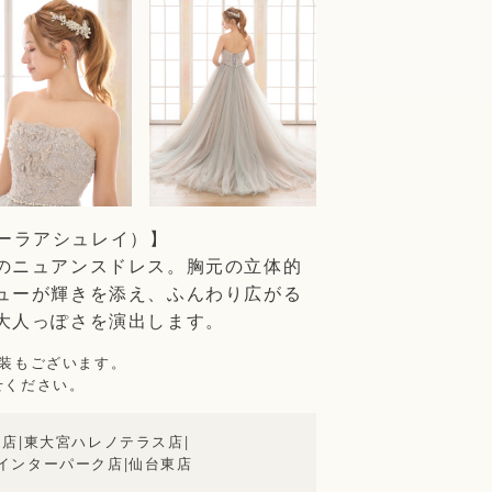
（ローラアシュレイ）】
のニュアンスドレス。胸元の立体的
ューが輝きを添え、ふんわり広がる
大人っぽさを演出します。
衣装もございます。
せください。
田店
|
東大宮ハレノテラス店
|
インターパーク店
|
仙台東店