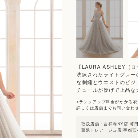
【LAURA ASHLEY
洗練されたライトグレー
な刺繍とウエストのビジ
チュールが儚げで上品な
※ランクアップ料金がかかる
詳しくは店舗までお問い合わ
吉祥寺NY店
|
町
藤沢トレアージュ店
|
宇都宮