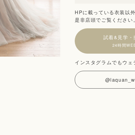
HPに載っている衣装以
是非店頭でご覧ください
試着&見学・
24時間WE
インスタグラムでもウェ
@laquan_w