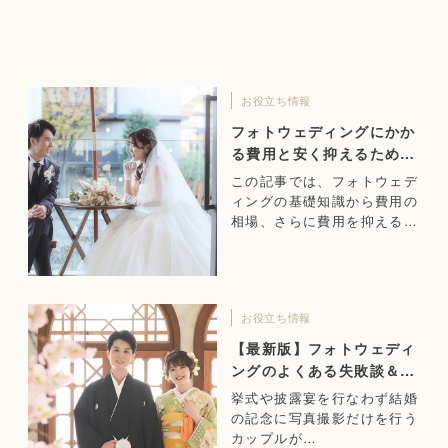
お役立ち情報
フォトウェディングにかか
る費用と安く抑えるための
ポイント
この記事では、フォトウェデ
ィングの基礎知識から費用の
相場、さらに費用を抑えるた
めのポイントまで解説しま
す。
お役立ち情報
【最新版】フォトウェディ
ングのよくある失敗談＆成
功のヒント
挙式や披露宴を行なわず結婚
の記念に写真撮影だけを行う
カップルが…