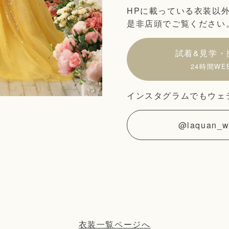
HPに載っている衣装以
是非店頭でご覧ください
試着&見学・
24時間WE
インスタグラムでもウェ
@laquan_w
衣装一覧ページへ