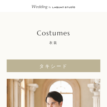
衣装
タキシード