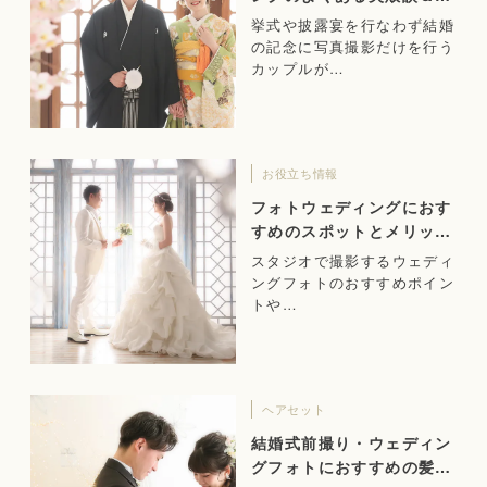
功のヒント
挙式や披露宴を行なわず結婚
の記念に写真撮影だけを行う
カップルが…
お役立ち情報
フォトウェディングにおす
すめのスポットとメリット
をご紹介！
スタジオで撮影するウェディ
ングフォトのおすすめポイン
トや…
ヘアセット
結婚式前撮り・ウェディン
グフォトにおすすめの髪