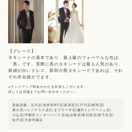
【グレース】
タキシードの基本であり、最上級のフォーマルな色は
「黒」です。実際に黒のタキシードは最も人気があり、
新婦が白いドレス、新郎が黒タキシードであれば、それ
ぞれ存在感がでます。
※ランクアップ料金がかかる衣装もございます。
詳しくは店舗までお問い合わせください。
立川店
|
吉祥寺NY店
|
原宿店
|
江戸川店
|
町田店
|
東大宮ハレノテラス店
|
たまプラーザ店
|
藤沢トレアージュ店
|
小山店
|
宇都宮インターパーク店
|
仙台東店
|
春日部店
|
南千住店
|
松戸店
|
大泉学園店