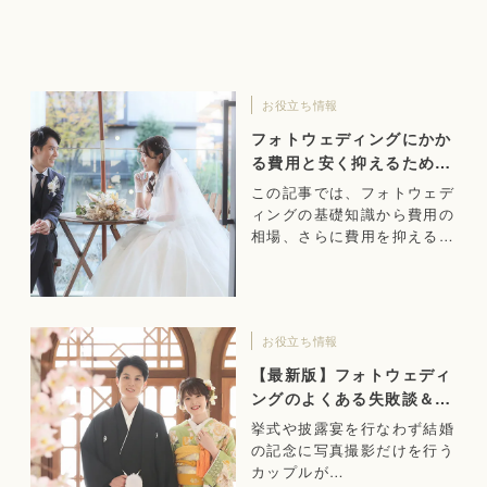
お役立ち情報
フォトウェディングにかか
る費用と安く抑えるための
ポイント
この記事では、フォトウェデ
ィングの基礎知識から費用の
相場、さらに費用を抑えるた
めのポイントまで解説しま
す。
お役立ち情報
【最新版】フォトウェディ
ングのよくある失敗談＆成
功のヒント
挙式や披露宴を行なわず結婚
の記念に写真撮影だけを行う
カップルが…