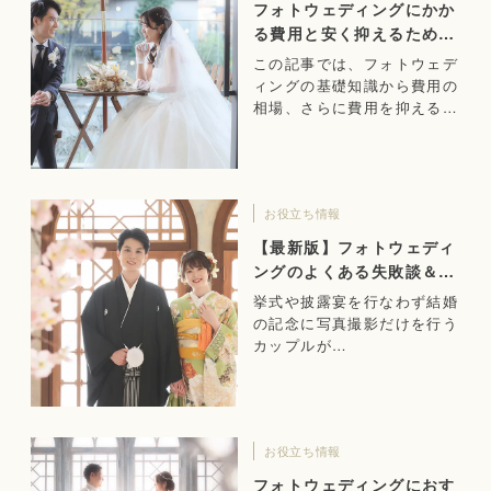
フォトウェディングにかか
る費用と安く抑えるための
ポイント
この記事では、フォトウェデ
ィングの基礎知識から費用の
相場、さらに費用を抑えるた
めのポイントまで解説しま
す。
お役立ち情報
【最新版】フォトウェディ
ングのよくある失敗談＆成
功のヒント
挙式や披露宴を行なわず結婚
の記念に写真撮影だけを行う
カップルが…
お役立ち情報
フォトウェディングにおす