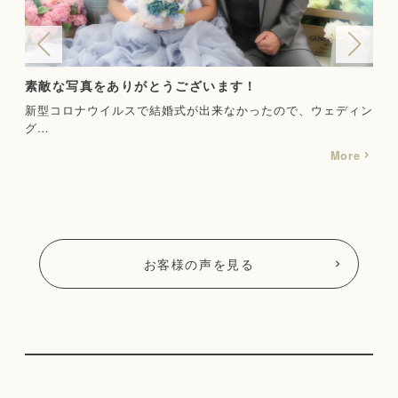
2人ともとてもリラックスして楽しく撮影できました
と
ィン
色打掛、ウェディングドレス、カラードレスの3着で撮影させ
コロ
て…
でと
re
More
お客様の声を見る