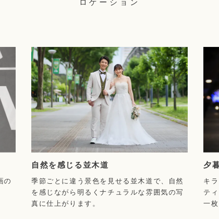
ロケーション
自然を感じる並木道
夕
画の
季節ごとに違う景色を見せる並木道で、自然
キラ
を感じながら明るくナチュラルな雰囲気の写
ティ
真に仕上がります。
一枚