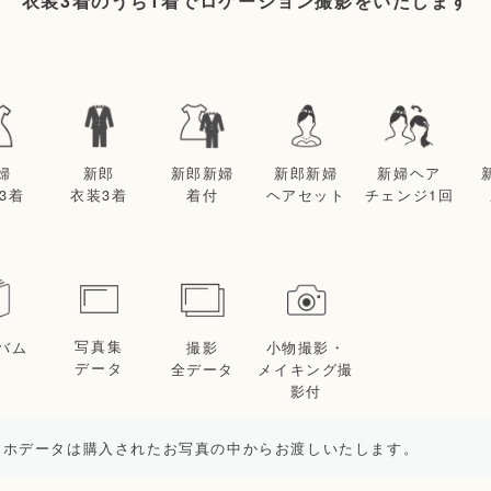
衣装3着のうち1着でロケーション撮影をいたします
婦
新郎
新郎新婦
新郎新婦
新婦ヘア
3着
衣装3着
着付
ヘアセット
チェンジ1回
写真集
バム
小物撮影・
撮影
データ
メイキング撮
全データ
影付
マホデータは購入されたお写真の中からお渡しいたします。