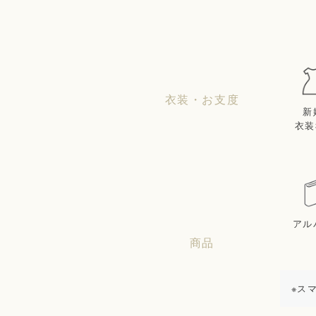
衣装・お支度
新
衣装
アル
商品
※ス